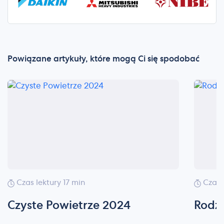
Powiązane artykuły, które mogą Ci się spodobać
Czas lektury 17 min
Czas 
Czyste Powietrze 2024
Rodz