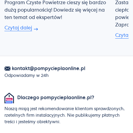
Program Czyste Powietrze cieszy się bardzo
Zastana
dużą popularnością! Dowiedz się więcej na
ciepła?
ten temat od ekspertów!
powietr
Zapras
Czytaj dalej
Czytaj 
kontakt@pompycieplaonline.pl
Odpowiadamy w 24h
Dlaczego pompycieplaonline.pl?
Naszą misją jest rekomendowanie klientom sprawdzonych,
rzetelnych firm instalacyjnych. Nie publikujemy płatnych
treści i jesteśmy obiektywni.