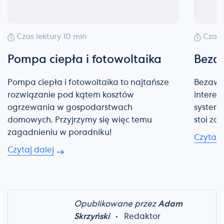
Czas lektury 10 min
Czas 
Pompa ciepła i fotowoltaika
Beza
Pompa ciepła i fotowoltaika to najtańsze
Bezawar
rozwiązanie pod kątem kosztów
interes
ogrzewania w gospodarstwach
systemu
domowych. Przyjrzymy się więc temu
stoi za
zagadnieniu w poradniku!
Czytaj 
Czytaj dalej
Opublikowane przez
Adam
Skrzyński
•
Redaktor