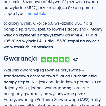
poziomie. Sezonowa efektywność grzewcza (woda
na wylocie +35 °C) przekraczająca 5.0 dla pomp
ciepła typu
monoblok
.
to dobry wynik. Okolice 5.0 wskaźnika SCOP dla
pomp ciepła typu split, to również dobry znak.
Mamy
więc do czynienia z najwyższymi klasami A+++ dla
+35 °C na wylocie i A++ dla +55 °C stopni na wylocie
we wszystkich jednostkach.
Gwarancja
4.7
Warunki gwarancji są również przyzwoite –
standardowa ochrona trwa 5 lat od uruchomienia
pompy ciepła.
Nie jest ona dodatkowo płatna, za co
dajemy plusa, jednak wymagane są coroczne
przeglądy gwarancyjne wykonywane przez
Autoryzowanego Partnera Serwisowego (APS), który
posiada wszelkie niezbędne uprawnienia i ukończył