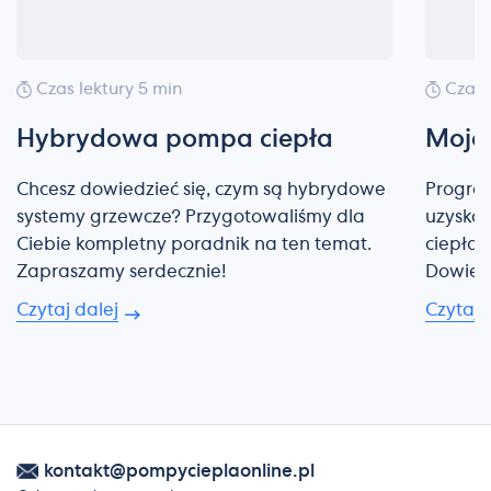
Czas lektury 5 min
Czas 
Hybrydowa pompa ciepła
Moje 
Chcesz dowiedzieć się, czym są hybrydowe
Program
systemy grzewcze? Przygotowaliśmy dla
uzyskan
Ciebie kompletny poradnik na ten temat.
ciepła
Zapraszamy serdecznie!
Dowiedz
Czytaj dalej
Czytaj 
kontakt@pompycieplaonline.pl