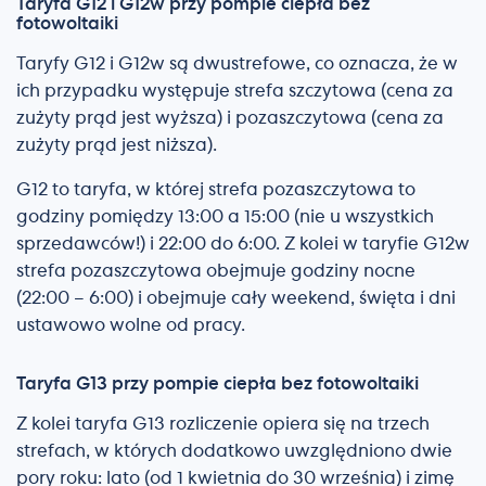
Taryfa G12 i G12w przy pompie ciepła bez
fotowoltaiki
Taryfy G12 i G12w są dwustrefowe, co oznacza, że w
ich przypadku występuje strefa szczytowa (cena za
zużyty prąd jest wyższa) i pozaszczytowa (cena za
zużyty prąd jest niższa).
G12 to taryfa, w której strefa pozaszczytowa to
godziny pomiędzy 13:00 a 15:00 (nie u wszystkich
sprzedawców!) i 22:00 do 6:00. Z kolei w taryfie G12w
strefa pozaszczytowa obejmuje godziny nocne
(22:00 – 6:00) i obejmuje cały weekend, święta i dni
ustawowo wolne od pracy.
Taryfa G13 przy pompie ciepła bez fotowoltaiki
Z kolei taryfa G13 rozliczenie opiera się na trzech
strefach, w których dodatkowo uwzględniono dwie
pory roku: lato (od 1 kwietnia do 30 września) i zimę