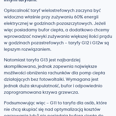
Opłacalność taryf wielostrefowych zaczyna być
widoczna właśnie przy zużywaniu 60% energii
elektrycznej w godzinach pozaszczytowych. Jeżeli
więc posiadamy bufor ciepła, a dodatkowo chcemy
wprowadzać nawyki zużywania większej ilości prądu
w godzinach pozastrefowych – taryfy G12 i G12w są
lepszym rozwiązaniem.
Natomiast taryfa G13 jest najbardziej
skomplikowana, jednak zapewnia największe
możliwości obniżenia rachunków dla pomp ciepła
działających bez fotowoltaiki. Wymagana jest
jednak duża skrupulatność, bufor i odpowiednio
zaprogramowana krzywa grzewcza.
Podsumowując więc – G11 to taryfa dla osób, które
nie chcą skupiać się nad optymalizacją kosztów
ogrzewania lub/i nie posiadają bufora ciepła do