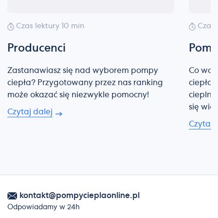
Czas lektury 10 min
Czas 
Producenci
Pompa
Zastanawiasz się nad wyborem pompy
Co wart
ciepła? Przygotowany przez nas ranking
ciepła?
może okazać się niezwykle pomocny!
cieplną
się więc
Czytaj dalej
Czytaj 
kontakt@pompycieplaonline.pl
Odpowiadamy w 24h