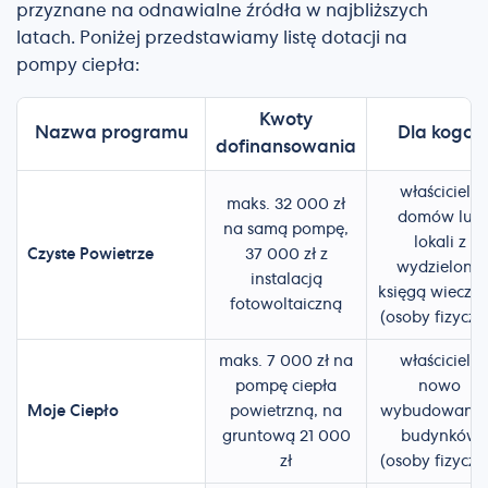
przyznane na odnawialne źródła w najbliższych
latach. Poniżej przedstawiamy listę dotacji na
pompy ciepła:
Kwoty
Nazwa programu
Dla kogo?
dofinansowania
właściciele
maks. 32 000 zł
domów lub
na samą pompę,
lokali z
Czyste Powietrze
37 000 zł z
wydzieloną
instalacją
księgą wieczys
fotowoltaiczną
(osoby fizyczn
maks. 7 000 zł na
właściciele
pompę ciepła
nowo
Moje Ciepło
powietrzną, na
wybudowany
gruntową 21 000
budynków
zł
(osoby fizyczn